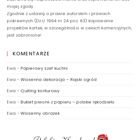
mojej zgody.
Zgodnie z ustawą o prawie autorskim i prawach
pokrewnych (Dz.U. 1994 nr 24 poz. 83) kopiowanie
projektów kartek, w szczególności w celach komercyjnych,
jest zabronione!
KOMENTARZE
Ewa
-
Papierowy szef kuchni
Ewa
-
Wiosenna dekoracja – Rajski ogród
Ewa
-
Quilling konturowy
Ewa
-
Bukiet piwonii z papieru – polskie rękodzieło
Ewa
-
Wiosenny obrazek