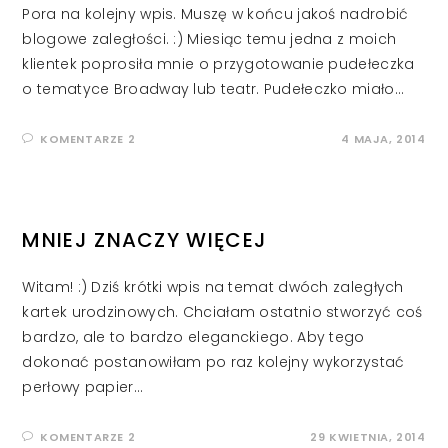
Pora na kolejny wpis. Muszę w końcu jakoś nadrobić
blogowe zaległości. :) Miesiąc temu jedna z moich
klientek poprosiła mnie o przygotowanie pudełeczka
o tematyce Broadway lub teatr. Pudełeczko miało…
KOMENTARZE 2
4 MAJA, 2014
MNIEJ ZNACZY WIĘCEJ
Witam! :) Dziś krótki wpis na temat dwóch zaległych
kartek urodzinowych. Chciałam ostatnio stworzyć coś
bardzo, ale to bardzo eleganckiego. Aby tego
dokonać postanowiłam po raz kolejny wykorzystać
perłowy papier…
KOMENTARZE 2
29 KWIETNIA, 2014