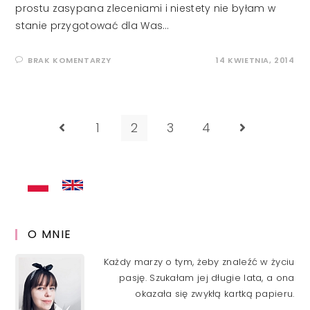
prostu zasypana zleceniami i niestety nie byłam w
stanie przygotować dla Was…
BRAK KOMENTARZY
14 KWIETNIA, 2014
1
2
3
4
Go to the previous page
Go to the ne
O MNIE
Każdy marzy o tym, żeby znaleźć w życiu
pasję. Szukałam jej długie lata, a ona
okazała się zwykłą kartką papieru.