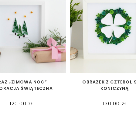
READ MORE
READ MORE
RAZ „ZIMOWA NOC” –
OBRAZEK Z CZTEROLI
ORACJA ŚWIĄTECZNA
KONICZYNĄ
120.00
zł
130.00
zł