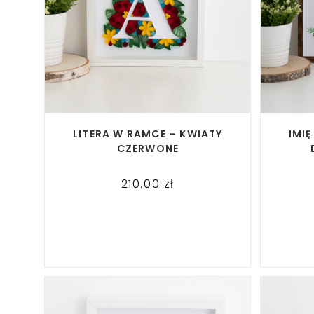
READ MORE
LITERA W RAMCE – KWIATY
IMI
CZERWONE
210.00
zł