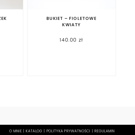
READ MORE
ZEK
BUKIET – FIOLETOWE
KWIATY
140.00
zł
O MNIE
KATALOG
POLITYKA PRYWATNOŚCI
REGULAMIN