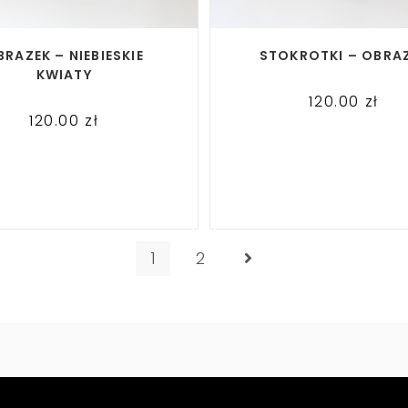
READ MORE
READ MORE
BRAZEK – NIEBIESKIE
STOKROTKI – OBRA
KWIATY
120.00
zł
120.00
zł
1
2