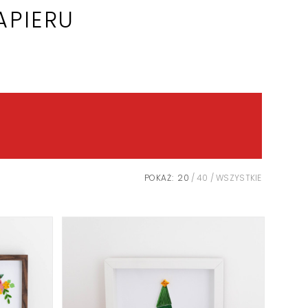
APIERU
POKAŻ:
20
40
WSZYSTKIE