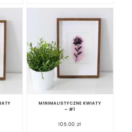
READ MORE
IATY
MINIMALISTYCZNE KWIATY
– #1
105.00
zł