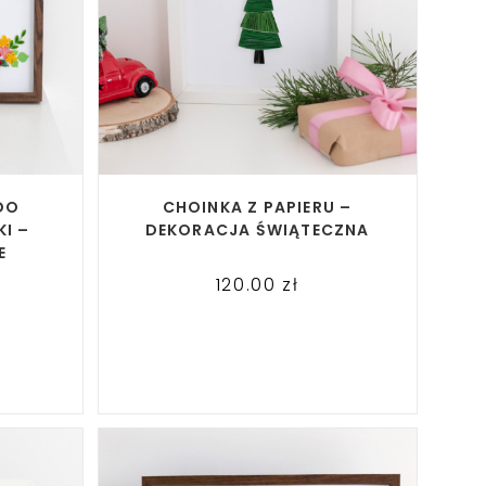
READ MORE
DO
CHOINKA Z PAPIERU –
I –
DEKORACJA ŚWIĄTECZNA
E
120.00
zł