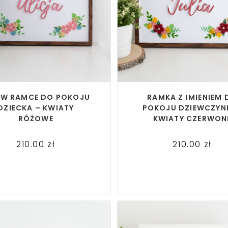
READ MORE
READ MORE
Ę W RAMCE DO POKOJU
RAMKA Z IMIENIEM 
DZIECKA – KWIATY
POKOJU DZIEWCZYNK
RÓŻOWE
KWIATY CZERWON
210.00
zł
210.00
zł