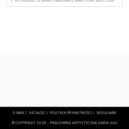
NO PRODUCTS WERE FOUND MATCHING YOUR SELECTION.
O MNIE
KATALOG
POLITYKA PRYWATNOŚCI
REGULAMIN
© COPYRIGHT 2026 - PRACOWNIA ARTYSTYCZNA DARIA GUĆ