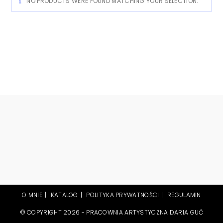
NO PRODUCTS WERE FOUND MATCHING YOUR SELECTION.
O MNIE
KATALOG
POLITYKA PRYWATNOŚCI
REGULAMIN
© COPYRIGHT 2026 - PRACOWNIA ARTYSTYCZNA DARIA GUĆ