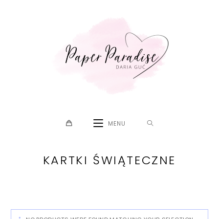
Skip
to
content
MENU
KARTKI ŚWIĄTECZNE