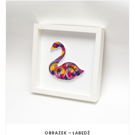
READ MORE
OBRAZEK – ŁABĘDŹ