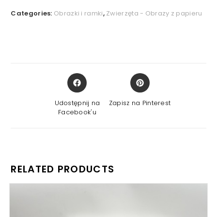
Categories:
Obrazki i ramki
,
Zwierzęta - Obrazy z papieru
Opens
Opens
in
in
a
a
Udostępnij na
Zapisz na Pinterest
new
new
Facebook'u
window
window
RELATED PRODUCTS