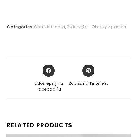
Categories:
Obrazki i ramki
,
Zwierzęta - Obrazy z papieru
Opens
Opens
in
in
a
a
Udostępnij na
Zapisz na Pinterest
new
new
Facebook'u
window
window
RELATED PRODUCTS