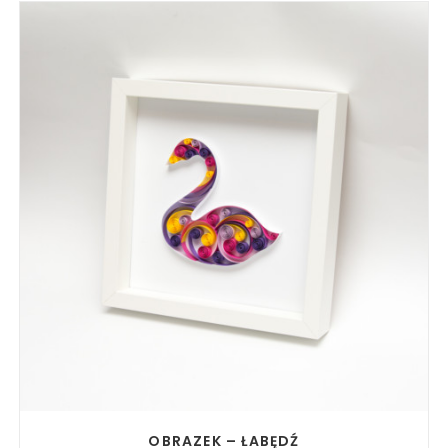
READ MORE
OBRAZEK – ŁABĘDŹ