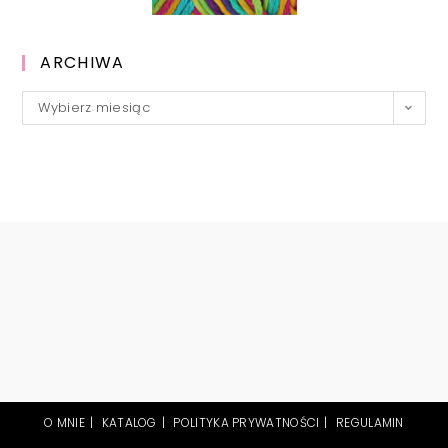
ARCHIWA
Archiwa
Wybierz miesiąc
O MNIE
KATALOG
POLITYKA PRYWATNOŚCI
REGULAMIN