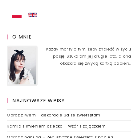
O MNIE
Każdy marzy o tym, żeby znaleźć w życiu
pasję. Szukałam jej długie lata, a ona
okazała się zwykłą kartką papieru.
NAJNOWSZE WPISY
Obraz z lwem – dekoracje 3d ze zwierzętami
Ramka z imieniem dziecka – Wzór z zajączkiem
Obraz z papugą – Realistyczne zwierzęta z papieru