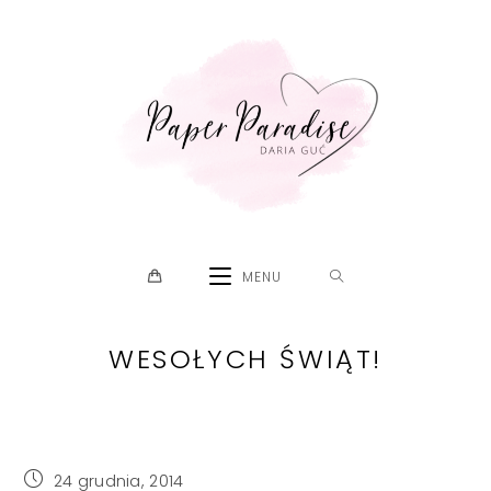
Skip
to
content
MENU
WESOŁYCH ŚWIĄT!
Post
24 grudnia, 2014