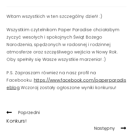
published:
Witam wszystkich w ten szczególny dzień! :)
Wszystkim czytelnikom Paper Paradise chciałabym
życzyć wesołych i spokojnych Świąt Bożego
Narodzenia, spędzonych w radosnej i rodzinnej
atmosferze oraz szczęśliwego wejścia w Nowy Rok.
Oby spełniły się Wasze wszystkie marzenia! :)
P.S. Zapraszam również na nasz profil na
Facebooku:
https://www.facebook.com/paperparadis
eblog
Wczoraj zostały ogłoszone wyniki konkursu!
READ
Poprzedni
MORE
Konkurs!
ARTICLES
Następny