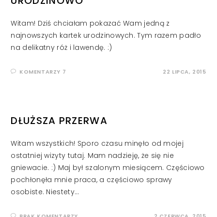
URODZINOWO
Witam! Dziś chciałam pokazać Wam jedną z
najnowszych kartek urodzinowych. Tym razem padło
na delikatny róż i lawendę. :)
KOMENTARZY 7
22 LIPCA, 2015
DŁUŻSZA PRZERWA
Witam wszystkich! Sporo czasu minęło od mojej
ostatniej wizyty tutaj. Mam nadzieję, że się nie
gniewacie. :) Maj był szalonym miesiącem. Częściowo
pochłonęła mnie praca, a częściowo sprawy
osobiste. Niestety…
BRAK KOMENTARZY
2 CZERWCA, 2015