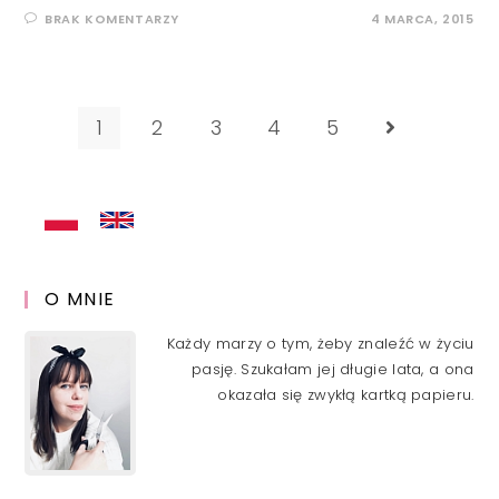
BRAK KOMENTARZY
4 MARCA, 2015
1
2
3
4
5
Go to the ne
O MNIE
Każdy marzy o tym, żeby znaleźć w życiu
pasję. Szukałam jej długie lata, a ona
okazała się zwykłą kartką papieru.