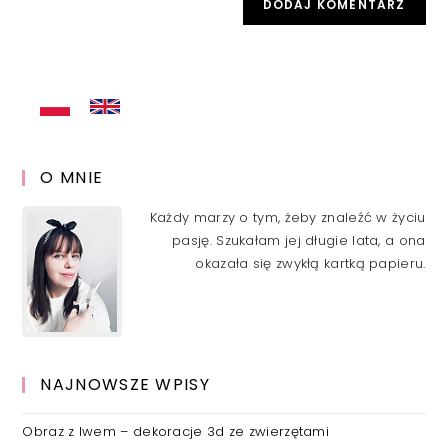
comment
URL
(optional)
O MNIE
Każdy marzy o tym, żeby znaleźć w życiu
pasję. Szukałam jej długie lata, a ona
okazała się zwykłą kartką papieru.
NAJNOWSZE WPISY
Obraz z lwem – dekoracje 3d ze zwierzętami