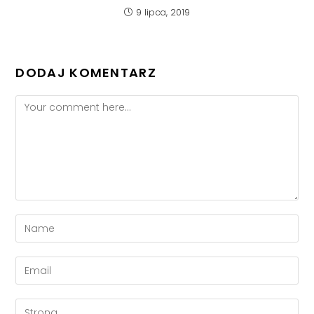
9 lipca, 2019
DODAJ KOMENTARZ
Comment
Enter
your
name
Enter
or
your
username
email
Enter
to