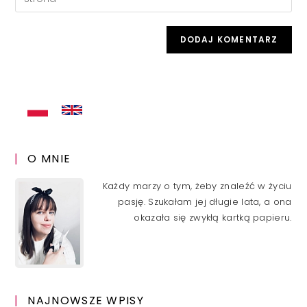
address
your
comment
to
website
comment
URL
(optional)
O MNIE
Każdy marzy o tym, żeby znaleźć w życiu
pasję. Szukałam jej długie lata, a ona
okazała się zwykłą kartką papieru.
NAJNOWSZE WPISY