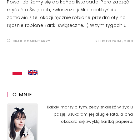
Powoli zbliżamy się do końca listopada. Pora zacząć
myśleć o Świętach, zwłaszcza jeśli chcielibyście
zamówić z tej okazji ręcznie robione przedmioty np.
ręcznie robione kartki świąteczne. :) W tym tygodniu…
BRAK KOMENTARZY
21 LISTOPADA, 2019
O MNIE
Każdy marzy o tym, żeby znaleźć w życiu
pasję. Szukałam jej długie lata, a ona
okazała się zwykłą kartką papieru.