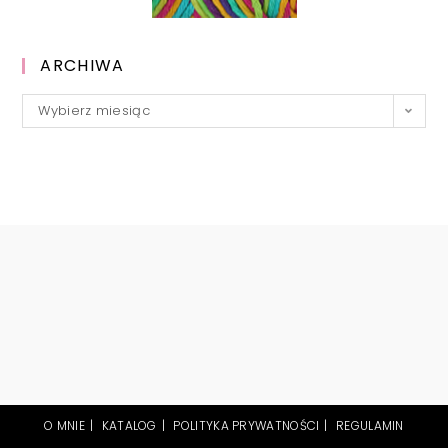
ARCHIWA
Archiwa
Wybierz miesiąc
O MNIE
KATALOG
POLITYKA PRYWATNOŚCI
REGULAMIN