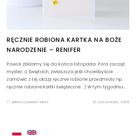
RĘCZNIE ROBIONA KARTKA NA BOŻE
NARODZENIE – RENIFER
Powoli zbliżamy się do końca listopada. Pora zacząć
myśleć o Świętach, zwłaszcza jeśli chcielibyście
zamówić z tej okazji ręcznie robione przedmioty np.
ręcznie robione kartki świąteczne. :) W tym tygodniu…
BRAK KOMENTARZY
21 LISTOPADA, 2019