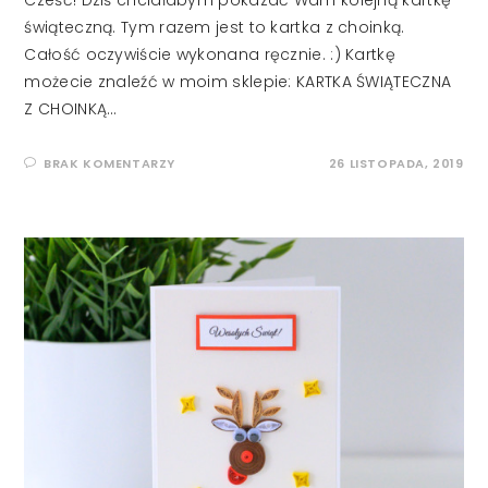
Cześć! Dziś chciałabym pokazać Wam kolejną kartkę
świąteczną. Tym razem jest to kartka z choinką.
Całość oczywiście wykonana ręcznie. :) Kartkę
możecie znaleźć w moim sklepie: KARTKA ŚWIĄTECZNA
Z CHOINKĄ…
BRAK KOMENTARZY
26 LISTOPADA, 2019