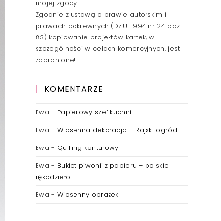
mojej zgody.
Zgodnie z ustawą o prawie autorskim i
prawach pokrewnych (Dz.U. 1994 nr 24 poz.
83) kopiowanie projektów kartek, w
szczególności w celach komercyjnych, jest
zabronione!
KOMENTARZE
Ewa
-
Papierowy szef kuchni
Ewa
-
Wiosenna dekoracja – Rajski ogród
Ewa
-
Quilling konturowy
Ewa
-
Bukiet piwonii z papieru – polskie
rękodzieło
Ewa
-
Wiosenny obrazek