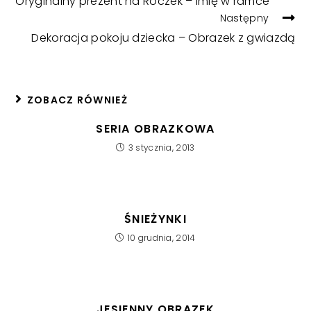
Oryginalny prezent na Roczek – imię w ramce
ARTICLES
Następny
Dekoracja pokoju dziecka – Obrazek z gwiazdą
ZOBACZ RÓWNIEŻ
SERIA OBRAZKOWA
3 stycznia, 2013
ŚNIEŻYNKI
10 grudnia, 2014
JESIENNY OBRAZEK