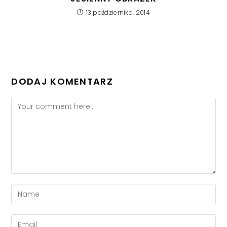
13 października, 2014
DODAJ KOMENTARZ
Comment
Enter
your
name
Enter