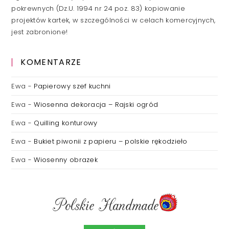
pokrewnych (Dz.U. 1994 nr 24 poz. 83) kopiowanie
projektów kartek, w szczególności w celach komercyjnych,
jest zabronione!
KOMENTARZE
Ewa
-
Papierowy szef kuchni
Ewa
-
Wiosenna dekoracja – Rajski ogród
Ewa
-
Quilling konturowy
Ewa
-
Bukiet piwonii z papieru – polskie rękodzieło
Ewa
-
Wiosenny obrazek