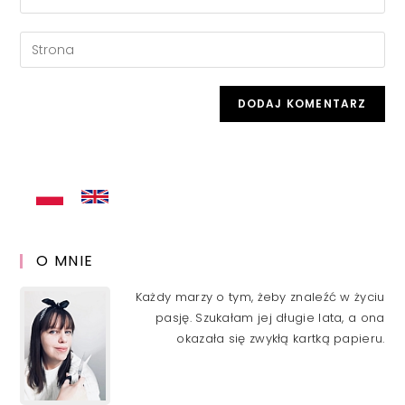
or
your
username
email
Enter
to
address
your
comment
to
website
comment
URL
(optional)
O MNIE
Każdy marzy o tym, żeby znaleźć w życiu
pasję. Szukałam jej długie lata, a ona
okazała się zwykłą kartką papieru.