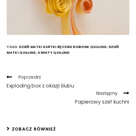
TAGS:
DZIEŃ MATKI KARTKI RĘCZNIE ROBIONE QUILLING
,
DZIEŃ
MATKI QUILLING
,
KWIATY QUILLING
READ
Poprzedni
MORE
Exploding box z okazji ślubu
ARTICLES
Następny
Papierowy szef kuchni
ZOBACZ RÓWNIEŻ