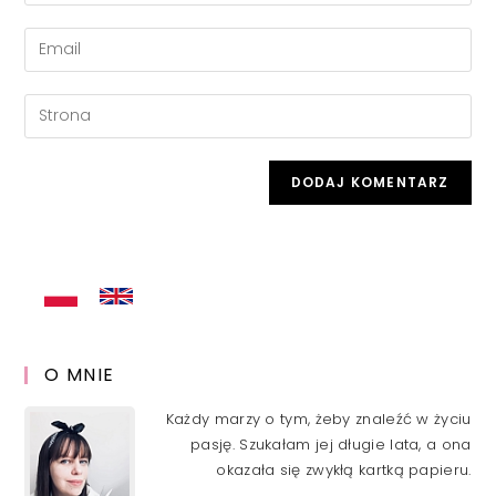
your
name
Enter
or
your
username
email
Enter
to
address
your
comment
to
website
comment
URL
(optional)
O MNIE
Każdy marzy o tym, żeby znaleźć w życiu
pasję. Szukałam jej długie lata, a ona
okazała się zwykłą kartką papieru.