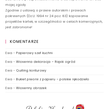
mojej zgody.
Zgodnie z ustawą o prawie autorskim i prawach
pokrewnych (Dz.U. 1994 nr 24 poz. 83) kopiowanie
projektów kartek, w szczególności w celach komercyjnych,
jest zabronione!
KOMENTARZE
Ewa
-
Papierowy szef kuchni
Ewa
-
Wiosenna dekoracja – Rajski ogród
Ewa
-
Quilling konturowy
Ewa
-
Bukiet piwonii z papieru – polskie rękodzieło
Ewa
-
Wiosenny obrazek