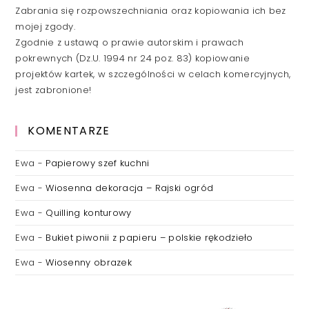
Zabrania się rozpowszechniania oraz kopiowania ich bez
mojej zgody.
Zgodnie z ustawą o prawie autorskim i prawach
pokrewnych (Dz.U. 1994 nr 24 poz. 83) kopiowanie
projektów kartek, w szczególności w celach komercyjnych,
jest zabronione!
KOMENTARZE
Ewa
-
Papierowy szef kuchni
Ewa
-
Wiosenna dekoracja – Rajski ogród
Ewa
-
Quilling konturowy
Ewa
-
Bukiet piwonii z papieru – polskie rękodzieło
Ewa
-
Wiosenny obrazek