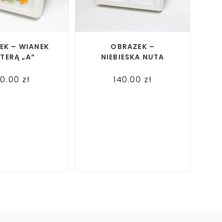
AD MORE
READ MORE
EK – WIANEK
OBRAZEK –
ITERĄ „A”
NIEBIESKA NUTA
60.00
zł
140.00
zł