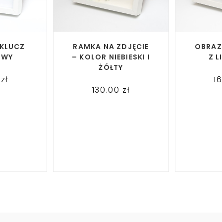
ORE
READ MORE
RE
 KLUCZ
RAMKA NA ZDJĘCIE
OBRAZ
OWY
– KOLOR NIEBIESKI I
Z L
ŻÓŁTY
0
zł
1
130.00
zł