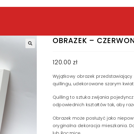
OBRAZEK – CZERWON
120.00
zł
Wyjątkowy obrazek przedstawiający
quillingu, udekorowane szarym kwiat
Quilling to sztuka zwijania pojedyn
odpowiednich kształtów tak, aby raz
Obrazek może posłużyć jako niepowt
oryginalna dekoracja mieszkania. Do
lub Rocznicę.