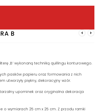
ERA B
iterę ‚B’ wykonaną techniką quillingu konturowego.
czych pasków papieru oraz formowania z nich
em utworzyły piękny, dekoracyjny wzór.
tarzalny upominek oraz oryginalna dekoracja
mce o wymiarach 25 cm x 25 cm. Z przodu ramki