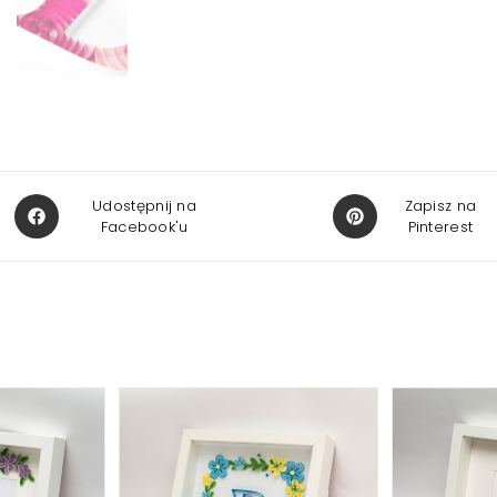
Opens
Opens
Udostępnij na
Zapisz na
in
Facebook'u
in
Pinterest
a
a
new
new
window
window