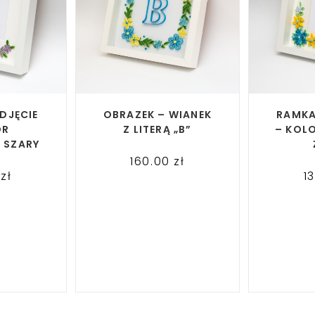
ORE
READ MORE
RE
DJĘCIE
OBRAZEK – WIANEK
RAMKA
OR
Z LITERĄ „B”
– KOLO
I SZARY
160.00
zł
0
zł
1