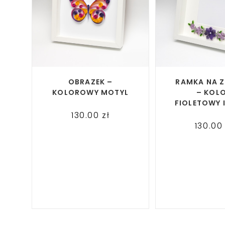
READ MORE
READ M
OBRAZEK –
RAMKA NA Z
KOLOROWY MOTYL
– KOL
FIOLETOWY 
130.00
zł
130.0