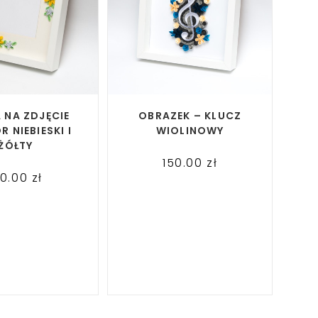
AD MORE
READ MORE
 NA ZDJĘCIE
OBRAZEK – KLUCZ
R NIEBIESKI I
WIOLINOWY
ŻÓŁTY
150.00
zł
30.00
zł