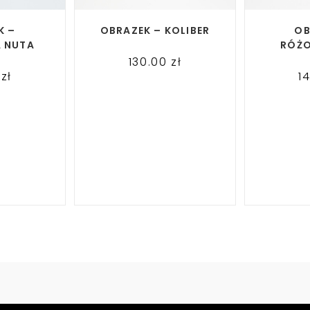
ORE
READ MORE
RE
K –
OBRAZEK – KOLIBER
OB
 NUTA
RÓŻ
130.00
zł
0
zł
1