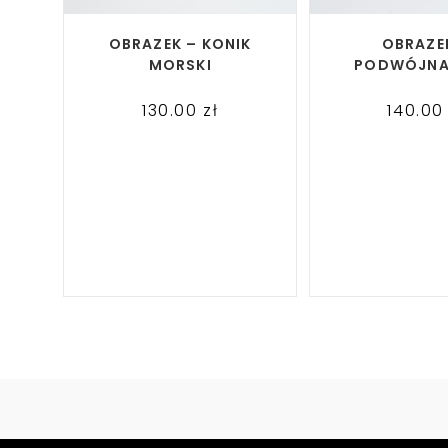
READ MORE
READ M
OBRAZEK – KONIK
OBRAZE
MORSKI
PODWÓJNA
130.00
zł
140.0