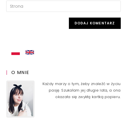
email
Enter
to
address
your
comment
to
website
comment
URL
(optional)
O MNIE
Każdy marzy o tym, żeby znaleźć w życiu
pasję. Szukałam jej długie lata, a ona
okazała się zwykłą kartką papieru.