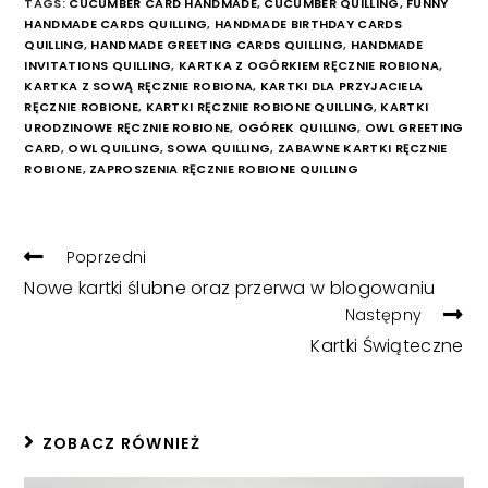
TAGS:
CUCUMBER CARD HANDMADE
,
CUCUMBER QUILLING
,
FUNNY
HANDMADE CARDS QUILLING
,
HANDMADE BIRTHDAY CARDS
QUILLING
,
HANDMADE GREETING CARDS QUILLING
,
HANDMADE
INVITATIONS QUILLING
,
KARTKA Z OGÓRKIEM RĘCZNIE ROBIONA
,
KARTKA Z SOWĄ RĘCZNIE ROBIONA
,
KARTKI DLA PRZYJACIELA
RĘCZNIE ROBIONE
,
KARTKI RĘCZNIE ROBIONE QUILLING
,
KARTKI
URODZINOWE RĘCZNIE ROBIONE
,
OGÓREK QUILLING
,
OWL GREETING
CARD
,
OWL QUILLING
,
SOWA QUILLING
,
ZABAWNE KARTKI RĘCZNIE
ROBIONE
,
ZAPROSZENIA RĘCZNIE ROBIONE QUILLING
READ
Poprzedni
MORE
Nowe kartki ślubne oraz przerwa w blogowaniu
ARTICLES
Następny
Kartki Świąteczne
ZOBACZ RÓWNIEŻ