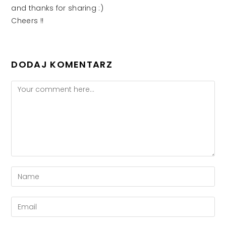
and thanks for sharing :)
Cheers !!
DODAJ KOMENTARZ
Comment
Enter
your
name
Enter
or
your
username