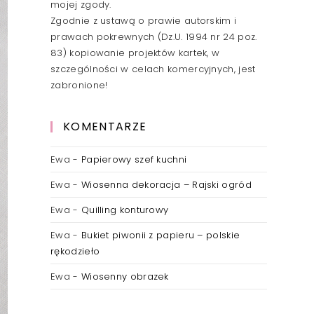
mojej zgody.
Zgodnie z ustawą o prawie autorskim i
prawach pokrewnych (Dz.U. 1994 nr 24 poz.
83) kopiowanie projektów kartek, w
szczególności w celach komercyjnych, jest
zabronione!
KOMENTARZE
Ewa
-
Papierowy szef kuchni
Ewa
-
Wiosenna dekoracja – Rajski ogród
Ewa
-
Quilling konturowy
Ewa
-
Bukiet piwonii z papieru – polskie
rękodzieło
Ewa
-
Wiosenny obrazek