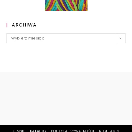
ARCHIWA
Archiwa
Wybierz miesiąc
O MNIE
KATALOG
POLITYKA PRYWATNOŚCI
REGULAMIN