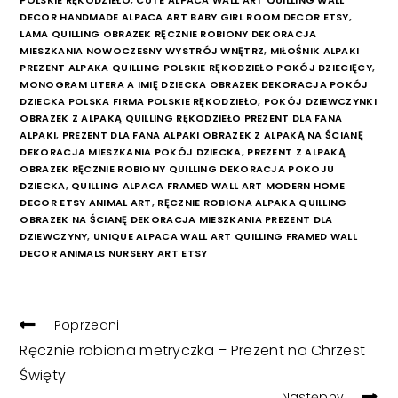
DECOR HANDMADE ALPACA ART BABY GIRL ROOM DECOR ETSY
,
LAMA QUILLING OBRAZEK RĘCZNIE ROBIONY DEKORACJA
MIESZKANIA NOWOCZESNY WYSTRÓJ WNĘTRZ
,
MIŁOŚNIK ALPAKI
PREZENT ALPAKA QUILLING POLSKIE RĘKODZIEŁO POKÓJ DZIECIĘCY
,
MONOGRAM LITERA A IMIĘ DZIECKA OBRAZEK DEKORACJA POKÓJ
DZIECKA POLSKA FIRMA POLSKIE RĘKODZIEŁO
,
POKÓJ DZIEWCZYNKI
OBRAZEK Z ALPAKĄ QUILLING RĘKODZIEŁO PREZENT DLA FANA
ALPAKI
,
PREZENT DLA FANA ALPAKI OBRAZEK Z ALPAKĄ NA ŚCIANĘ
DEKORACJA MIESZKANIA POKÓJ DZIECKA
,
PREZENT Z ALPAKĄ
OBRAZEK RĘCZNIE ROBIONY QUILLING DEKORACJA POKOJU
DZIECKA
,
QUILLING ALPACA FRAMED WALL ART MODERN HOME
DECOR ETSY ANIMAL ART
,
RĘCZNIE ROBIONA ALPAKA QUILLING
OBRAZEK NA ŚCIANĘ DEKORACJA MIESZKANIA PREZENT DLA
DZIEWCZYNY
,
UNIQUE ALPACA WALL ART QUILLING FRAMED WALL
DECOR ANIMALS NURSERY ART ETSY
READ
Poprzedni
MORE
Ręcznie robiona metryczka – Prezent na Chrzest
ARTICLES
Święty
Następny