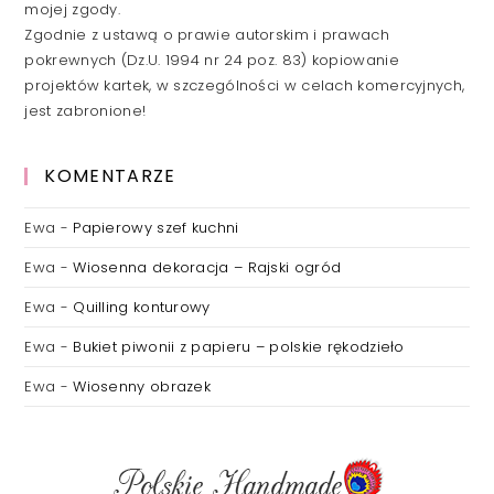
mojej zgody.
Zgodnie z ustawą o prawie autorskim i prawach
pokrewnych (Dz.U. 1994 nr 24 poz. 83) kopiowanie
projektów kartek, w szczególności w celach komercyjnych,
jest zabronione!
KOMENTARZE
Ewa
-
Papierowy szef kuchni
Ewa
-
Wiosenna dekoracja – Rajski ogród
Ewa
-
Quilling konturowy
Ewa
-
Bukiet piwonii z papieru – polskie rękodzieło
Ewa
-
Wiosenny obrazek