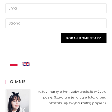
name
Enter
or
your
username
email
Enter
to
address
your
comment
to
website
comment
URL
(optional)
O MNIE
Każdy marzy o tym, żeby znaleźć w życiu
pasję. Szukałam jej długie lata, a ona
okazała się zwykłą kartką papieru.