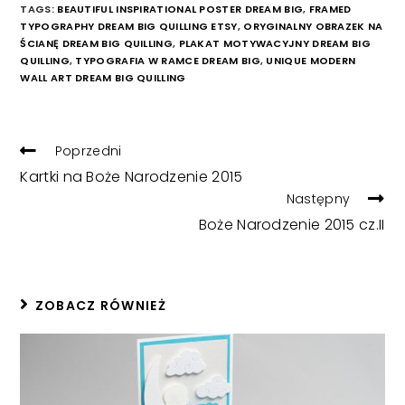
TAGS:
BEAUTIFUL INSPIRATIONAL POSTER DREAM BIG
,
FRAMED
TYPOGRAPHY DREAM BIG QUILLING ETSY
,
ORYGINALNY OBRAZEK NA
ŚCIANĘ DREAM BIG QUILLING
,
PLAKAT MOTYWACYJNY DREAM BIG
QUILLING
,
TYPOGRAFIA W RAMCE DREAM BIG
,
UNIQUE MODERN
WALL ART DREAM BIG QUILLING
READ
Poprzedni
MORE
Kartki na Boże Narodzenie 2015
ARTICLES
Następny
Boże Narodzenie 2015 cz.II
ZOBACZ RÓWNIEŻ