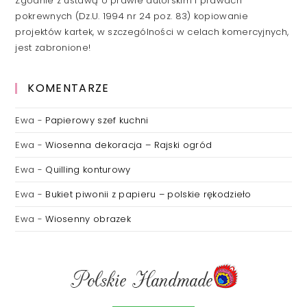
Zgodnie z ustawą o prawie autorskim i prawach
pokrewnych (Dz.U. 1994 nr 24 poz. 83) kopiowanie
projektów kartek, w szczególności w celach komercyjnych,
jest zabronione!
KOMENTARZE
Ewa
-
Papierowy szef kuchni
Ewa
-
Wiosenna dekoracja – Rajski ogród
Ewa
-
Quilling konturowy
Ewa
-
Bukiet piwonii z papieru – polskie rękodzieło
Ewa
-
Wiosenny obrazek