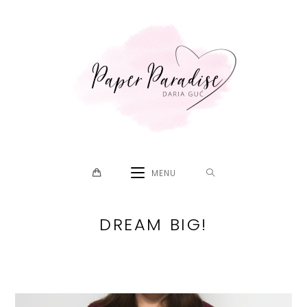
Skip
to
content
MENU
DREAM BIG!