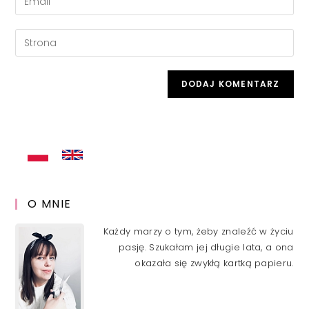
or
your
username
email
Enter
to
address
your
comment
to
website
comment
URL
(optional)
O MNIE
Każdy marzy o tym, żeby znaleźć w życiu
pasję. Szukałam jej długie lata, a ona
okazała się zwykłą kartką papieru.