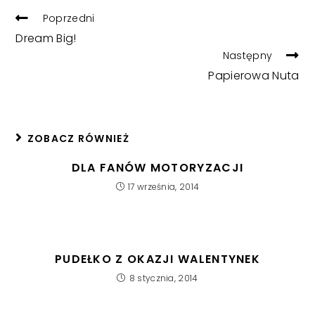
READ
Poprzedni
MORE
Dream Big!
ARTICLES
Następny
Papierowa Nuta
ZOBACZ RÓWNIEŻ
DLA FANÓW MOTORYZACJI
17 września, 2014
PUDEŁKO Z OKAZJI WALENTYNEK
8 stycznia, 2014