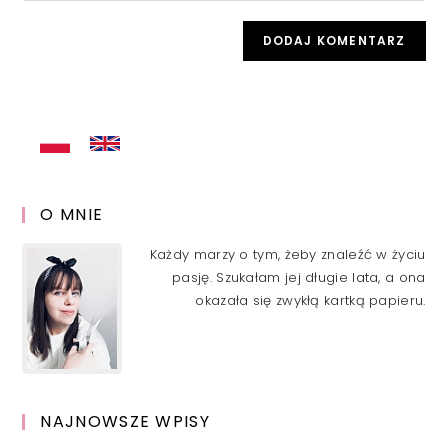
comment
to
website
comment
URL
(optional)
O MNIE
Każdy marzy o tym, żeby znaleźć w życiu
pasję. Szukałam jej długie lata, a ona
okazała się zwykłą kartką papieru.
NAJNOWSZE WPISY