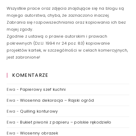
Wszystkie prace oraz zdjęcia znajdujące się na blogu są
mojego autorstwa, chyba, że zaznaczono inaczej.
Zabrania się rozpowszechniania oraz kopiowania ich bez
mojej zgody.
Zgodnie z ustawą o prawie autorskim i prawach
pokrewnych (Dz.U. 1994 nr 24 poz. 83) kopiowanie
projektów kartek, w szczególności w celach komercyjnych,
jest zabronione!
KOMENTARZE
Ewa
-
Papierowy szef kuchni
Ewa
-
Wiosenna dekoracja – Rajski ogród
Ewa
-
Quilling konturowy
Ewa
-
Bukiet piwonii z papieru – polskie rękodzieło
Ewa
-
Wiosenny obrazek