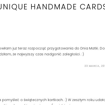
UNIQUE HANDMADE CARD
iłam już teraz rozpocząć przygotowania do Dnia Matki. Do
ziłam, że najwyższy czas nadgonić zaległości. :)
23 MARCA, 20
ba pomyśleć o świątecznych kartkach. :) W zeszłym roku udał