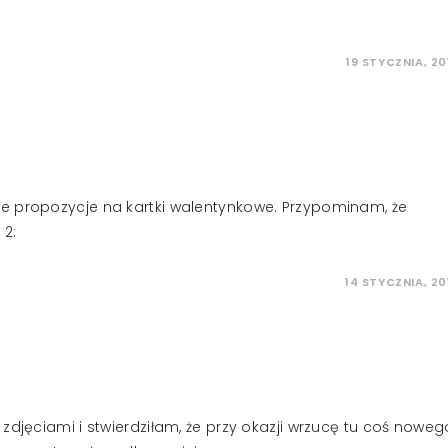
19 STYCZNIA, 20
e propozycje na kartki walentynkowe. Przypominam, że
 2:
14 STYCZNIA, 20
zdjęciami i stwierdziłam, że przy okazji wrzucę tu coś noweg