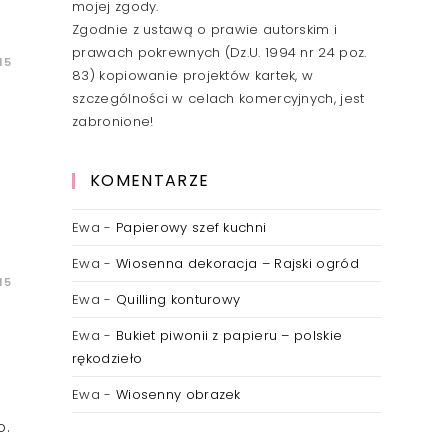
mojej zgody.
Zgodnie z ustawą o prawie autorskim i
prawach pokrewnych (Dz.U. 1994 nr 24 poz.
15
83) kopiowanie projektów kartek, w
szczególności w celach komercyjnych, jest
zabronione!
KOMENTARZE
Ewa
-
Papierowy szef kuchni
Ewa
-
Wiosenna dekoracja – Rajski ogród
15
Ewa
-
Quilling konturowy
Ewa
-
Bukiet piwonii z papieru – polskie
rękodzieło
Ewa
-
Wiosenny obrazek
o.