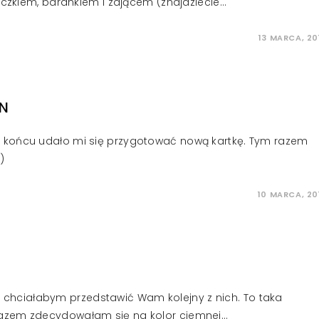
aczkiem, barankiem i zającem (znajdziecie…
13 MARCA, 20
IN
 końcu udało mi się przygotować nową kartkę. Tym razem
)
10 MARCA, 20
ziś chciałabym przedstawić Wam kolejny z nich. To taka
razem zdecydowałam się na kolor ciemnej…