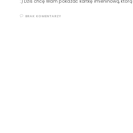
:) Dziś chcę Wam pokazać kartkę imieninową, któ
BRAK KOMENTARZY