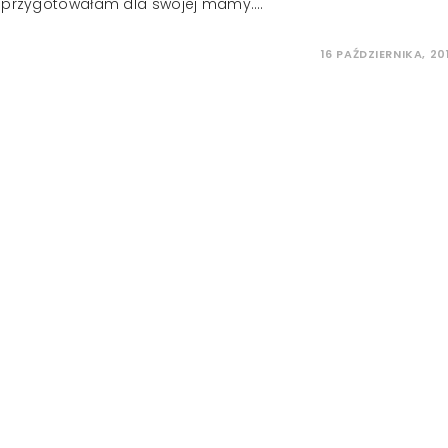
rą przygotowałam dla swojej mamy.…
16 PAŹDZIERNIKA, 20