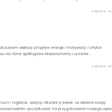
6 MARCA, 20
 odczuwam większy przypływ energii i motywacji. I chyba
u na różne quillingowe eksperymenty i uczenie…
4 MARCA, 20
uro i mgliście. Jedyny ratunek w kawie. Ja właśnie swoją
postanowiłam spożytkować na przygotowanie nowego wpis