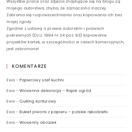
Wszystkie prace oraz zdjęcia znajdujące się na blogu są
mojego autorstwa, chyba, że zaznaczono inaczej.
Zabrania się rozpowszechniania oraz kopiowania ich bez
mojej zgody.
Zgodnie z ustawą o prawie autorskim i prawach
pokrewnych (Dz.U. 1994 nr 24 poz. 83) kopiowanie
projektów kartek, w szczególności w celach komercyjnych,
jest zabronione!
KOMENTARZE
Ewa
-
Papierowy szef kuchni
Ewa
-
Wiosenna dekoracja – Rajski ogród
Ewa
-
Quilling konturowy
Ewa
-
Bukiet piwonii z papieru – polskie rękodzieło
Ewa
-
Wiosenny obrazek