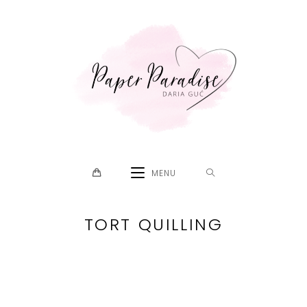
Skip
to
content
MENU
TORT QUILLING