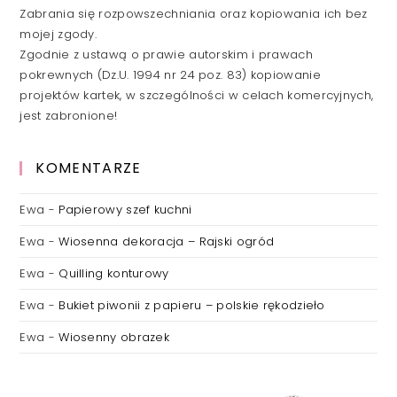
Zabrania się rozpowszechniania oraz kopiowania ich bez
mojej zgody.
Zgodnie z ustawą o prawie autorskim i prawach
pokrewnych (Dz.U. 1994 nr 24 poz. 83) kopiowanie
projektów kartek, w szczególności w celach komercyjnych,
jest zabronione!
KOMENTARZE
Ewa
-
Papierowy szef kuchni
Ewa
-
Wiosenna dekoracja – Rajski ogród
Ewa
-
Quilling konturowy
Ewa
-
Bukiet piwonii z papieru – polskie rękodzieło
Ewa
-
Wiosenny obrazek