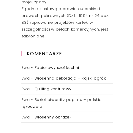
mojej zgody.
Zgodnie z ustawą o prawie autorskim i
prawach pokrewnych (Dz.U. 1994 nr 24 poz.
83) kopiowanie projektów kartek, w
szczególności w celach komercyjnych, jest
zabronione!
KOMENTARZE
Ewa
-
Papierowy szef kuchni
Ewa
-
Wiosenna dekoracja – Rajski ogród
Ewa
-
Quilling konturowy
Ewa
-
Bukiet piwonii z papieru – polskie
rękodzieło
Ewa
-
Wiosenny obrazek