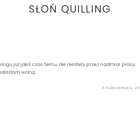
SŁOŃ QUILLING
a blogu już jakiś czas temu, ale niestety przez nadmiar pracy
znalazłam wolną…
9 PAŹDZIERNIKA, 20