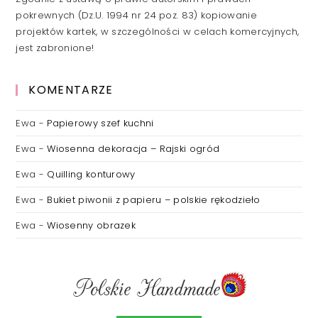
pokrewnych (Dz.U. 1994 nr 24 poz. 83) kopiowanie
projektów kartek, w szczególności w celach komercyjnych,
jest zabronione!
KOMENTARZE
Ewa
-
Papierowy szef kuchni
Ewa
-
Wiosenna dekoracja – Rajski ogród
Ewa
-
Quilling konturowy
Ewa
-
Bukiet piwonii z papieru – polskie rękodzieło
Ewa
-
Wiosenny obrazek