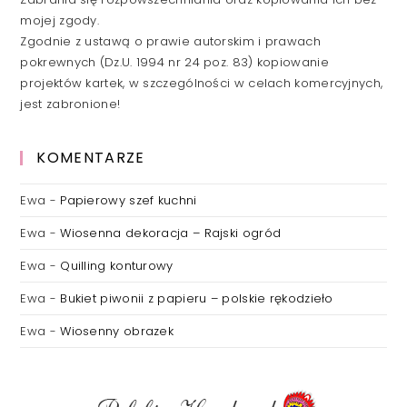
mojej zgody.
Zgodnie z ustawą o prawie autorskim i prawach
pokrewnych (Dz.U. 1994 nr 24 poz. 83) kopiowanie
projektów kartek, w szczególności w celach komercyjnych,
jest zabronione!
KOMENTARZE
Ewa
-
Papierowy szef kuchni
Ewa
-
Wiosenna dekoracja – Rajski ogród
Ewa
-
Quilling konturowy
Ewa
-
Bukiet piwonii z papieru – polskie rękodzieło
Ewa
-
Wiosenny obrazek