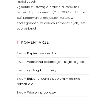
mojej zgody.
Zgodnie z ustawą o prawie autorskim i
prawach pokrewnych (Dz.U. 1994 nr 24 poz.
83) kopiowanie projektów kartek, w
szczególności w celach komercyjnych, jest
zabronione!
KOMENTARZE
Ewa
-
Papierowy szef kuchni
Ewa
-
Wiosenna dekoracja – Rajski ogród
Ewa
-
Quilling konturowy
Ewa
-
Bukiet piwonii z papieru – polskie
rękodzieło
Ewa
-
Wiosenny obrazek