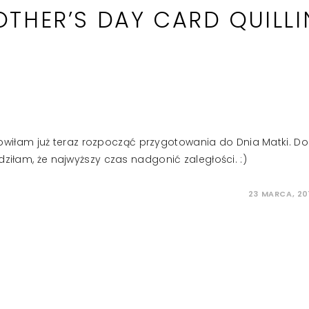
THER’S DAY CARD QUILL
iłam już teraz rozpocząć przygotowania do Dnia Matki. Do
ziłam, że najwyższy czas nadgonić zaległości. :)
23 MARCA, 20