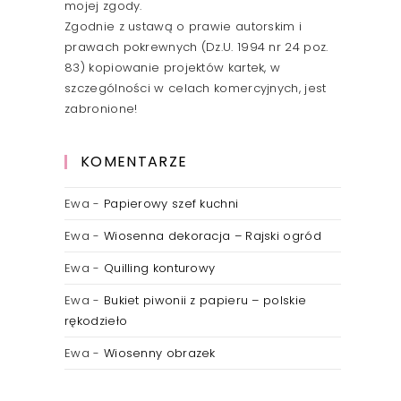
mojej zgody.
Zgodnie z ustawą o prawie autorskim i
prawach pokrewnych (Dz.U. 1994 nr 24 poz.
83) kopiowanie projektów kartek, w
szczególności w celach komercyjnych, jest
zabronione!
KOMENTARZE
Ewa
-
Papierowy szef kuchni
Ewa
-
Wiosenna dekoracja – Rajski ogród
Ewa
-
Quilling konturowy
Ewa
-
Bukiet piwonii z papieru – polskie
rękodzieło
Ewa
-
Wiosenny obrazek