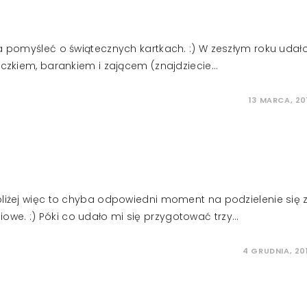
ba pomyśleć o świątecznych kartkach. :) W zeszłym roku udał
aczkiem, barankiem i zającem (znajdziecie…
13 MARCA, 20
bliżej więc to chyba odpowiedni moment na podzielenie się 
we. :) Póki co udało mi się przygotować trzy…
4 GRUDNIA, 20