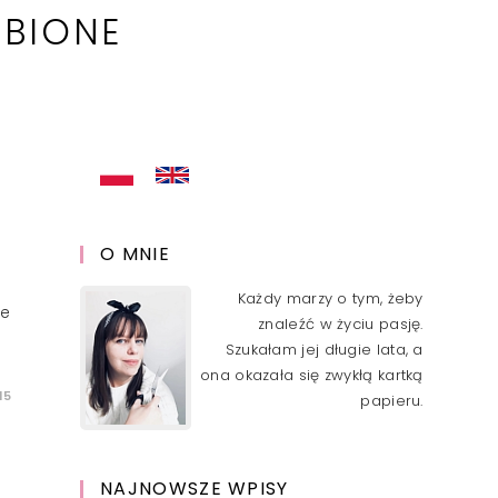
OBIONE
O MNIE
Każdy marzy o tym, żeby
je
znaleźć w życiu pasję.
Szukałam jej długie lata, a
ona okazała się zwykłą kartką
15
papieru.
NAJNOWSZE WPISY