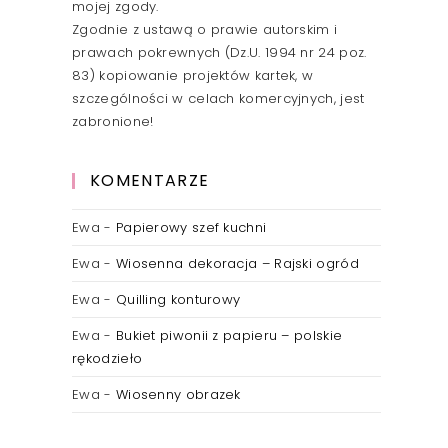
mojej zgody.
Zgodnie z ustawą o prawie autorskim i
prawach pokrewnych (Dz.U. 1994 nr 24 poz.
83) kopiowanie projektów kartek, w
szczególności w celach komercyjnych, jest
zabronione!
KOMENTARZE
Ewa
-
Papierowy szef kuchni
Ewa
-
Wiosenna dekoracja – Rajski ogród
Ewa
-
Quilling konturowy
Ewa
-
Bukiet piwonii z papieru – polskie
rękodzieło
Ewa
-
Wiosenny obrazek