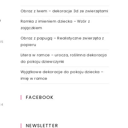
Obraz z lwem – dekoracje 3d ze zwierzętami
o
Ramka z imieniem dziecka – Wzór z
zajączkiem
Obraz z papugą – Realistyczne zwierzęta z
15
papieru
Litera w ramce – urocza, roślinna dekoracja
do pokoju dziewczynki
Wyjątkowe dekoracje do pokoju dziecka –
imię w ramce
z
FACEBOOK
14
NEWSLETTER