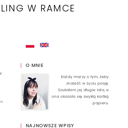
LLING W RAMCE
O MNIE
w.
Każdy marzy o tym, żeby
znaleźć w życiu pasję.
Szukałam jej długie lata, a
ona okazała się zwykłą kartką
16
papieru.
NAJNOWSZE WPISY