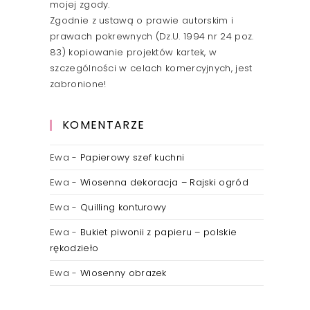
mojej zgody.
Zgodnie z ustawą o prawie autorskim i
prawach pokrewnych (Dz.U. 1994 nr 24 poz.
83) kopiowanie projektów kartek, w
szczególności w celach komercyjnych, jest
zabronione!
KOMENTARZE
Ewa
-
Papierowy szef kuchni
Ewa
-
Wiosenna dekoracja – Rajski ogród
Ewa
-
Quilling konturowy
Ewa
-
Bukiet piwonii z papieru – polskie
rękodzieło
Ewa
-
Wiosenny obrazek