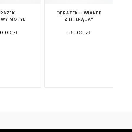
AD MORE
READ MORE
RAZEK –
OBRAZEK – WIANEK
OWY MOTYL
Z LITERĄ „A”
40.00
zł
160.00
zł