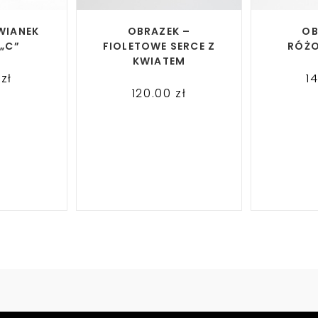
ORE
READ MORE
RE
WIANEK
OBRAZEK –
OB
 „C”
FIOLETOWE SERCE Z
RÓŻ
KWIATEM
0
zł
1
120.00
zł