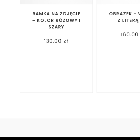
READ MORE
READ M
RAMKA NA ZDJĘCIE
OBRAZEK – 
– KOLOR RÓŻOWY I
Z LITERĄ
SZARY
160.0
130.00
zł