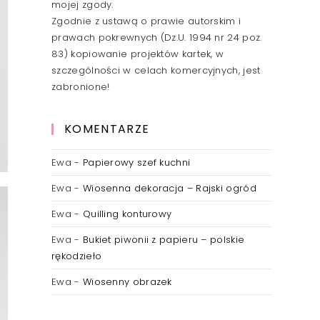
mojej zgody.
Zgodnie z ustawą o prawie autorskim i
prawach pokrewnych (Dz.U. 1994 nr 24 poz.
83) kopiowanie projektów kartek, w
szczególności w celach komercyjnych, jest
zabronione!
KOMENTARZE
Ewa
-
Papierowy szef kuchni
Ewa
-
Wiosenna dekoracja – Rajski ogród
Ewa
-
Quilling konturowy
Ewa
-
Bukiet piwonii z papieru – polskie
rękodzieło
Ewa
-
Wiosenny obrazek