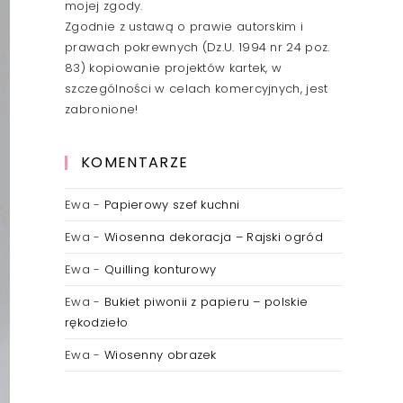
mojej zgody.
Zgodnie z ustawą o prawie autorskim i
prawach pokrewnych (Dz.U. 1994 nr 24 poz.
83) kopiowanie projektów kartek, w
szczególności w celach komercyjnych, jest
zabronione!
KOMENTARZE
Ewa
-
Papierowy szef kuchni
Ewa
-
Wiosenna dekoracja – Rajski ogród
Ewa
-
Quilling konturowy
Ewa
-
Bukiet piwonii z papieru – polskie
rękodzieło
Ewa
-
Wiosenny obrazek