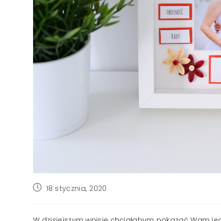
Post
18 stycznia, 2020
published:
W dzisiejszym wpisie chciałabym pokazać Wam jedn