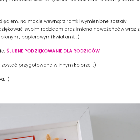
djęciem. Na macie wewnątrz ramki wymienione zostały
podziękować swoim rodzicom oraz imiona nowożeńców wraz z
bionymi, papierowymi kwiatami. :)
ie:
ŚLUBNE PODZIĘKOWANIE DLA RODZICÓW
 zostać przygotowane w innym kolorze. :)
. :)