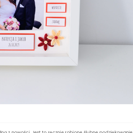
ą z nowości. Jest to ręcznie robione ślubne podziękowanie