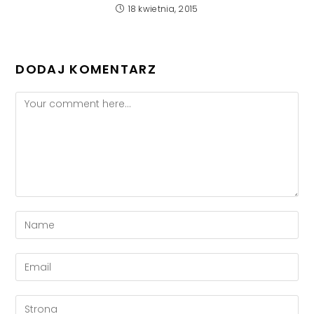
18 kwietnia, 2015
DODAJ KOMENTARZ
Comment
Enter
your
name
Enter
or
your
username
email
Enter
to
address