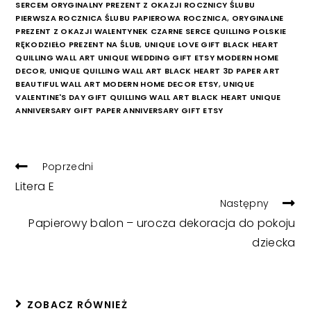
SERCEM ORYGINALNY PREZENT Z OKAZJI ROCZNICY ŚLUBU
PIERWSZA ROCZNICA ŚLUBU PAPIEROWA ROCZNICA
,
ORYGINALNE
PREZENT Z OKAZJI WALENTYNEK CZARNE SERCE QUILLING POLSKIE
RĘKODZIEŁO PREZENT NA ŚLUB
,
UNIQUE LOVE GIFT BLACK HEART
QUILLING WALL ART UNIQUE WEDDING GIFT ETSY MODERN HOME
DECOR
,
UNIQUE QUILLING WALL ART BLACK HEART 3D PAPER ART
BEAUTIFUL WALL ART MODERN HOME DECOR ETSY
,
UNIQUE
VALENTINE'S DAY GIFT QUILLING WALL ART BLACK HEART UNIQUE
ANNIVERSARY GIFT PAPER ANNIVERSARY GIFT ETSY
READ
Poprzedni
MORE
Litera E
ARTICLES
Następny
Papierowy balon – urocza dekoracja do pokoju
dziecka
ZOBACZ RÓWNIEŻ