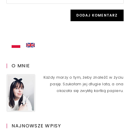
your
comment
to
website
comment
URL
(optional)
O MNIE
Każdy marzy o tym, żeby znaleźć w życiu
pasję. Szukałam jej długie lata, a ona
okazała się zwykłą kartką papieru.
NAJNOWSZE WPISY