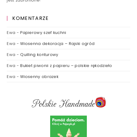
jest zabronione!
KOMENTARZE
Ewa
-
Papierowy szef kuchni
Ewa
-
Wiosenna dekoracja – Rajski ogród
Ewa
-
Quilling konturowy
Ewa
-
Bukiet piwonii z papieru – polskie rękodzieło
Ewa
-
Wiosenny obrazek