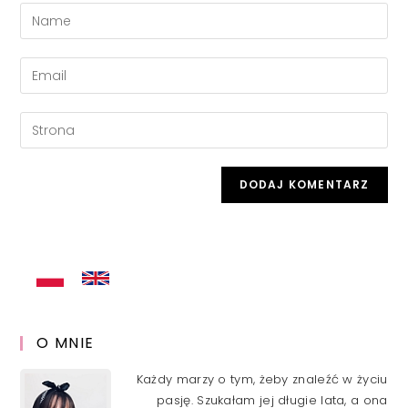
Enter
your
name
Enter
or
your
username
email
Enter
to
address
your
comment
to
website
comment
URL
(optional)
O MNIE
Każdy marzy o tym, żeby znaleźć w życiu
pasję. Szukałam jej długie lata, a ona