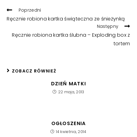
READ
Poprzedni
MORE
Ręcznie robiona kartka świąteczna ze śnieżynką
ARTICLES
Następny
Ręcznie robiona kartka ślubna – Exploding box z
tortem
ZOBACZ RÓWNIEŻ
DZIEŃ MATKI
22 maja, 2013
OGŁOSZENIA
14 kwietnia, 2014