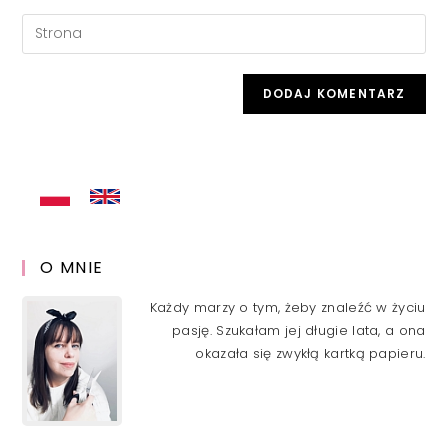
username
email
Enter
to
address
your
comment
to
website
comment
URL
(optional)
O MNIE
Każdy marzy o tym, żeby znaleźć w życiu
pasję. Szukałam jej długie lata, a ona
okazała się zwykłą kartką papieru.