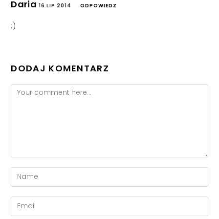
Daria
16 LIP 2014
ODPOWIEDZ
:)
DODAJ KOMENTARZ
Comment
Enter
your
name
Enter
or
your